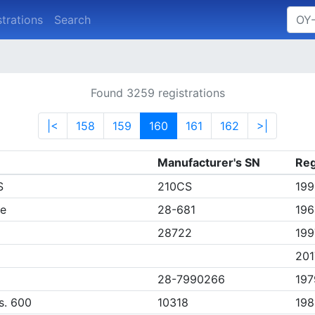
strations
Search
Found 3259 registrations
|<
158
159
160
161
162
>|
Manufacturer's SN
Reg
S
210CS
199
ee
28-681
196
28722
199
201
28-7990266
197
s. 600
10318
198