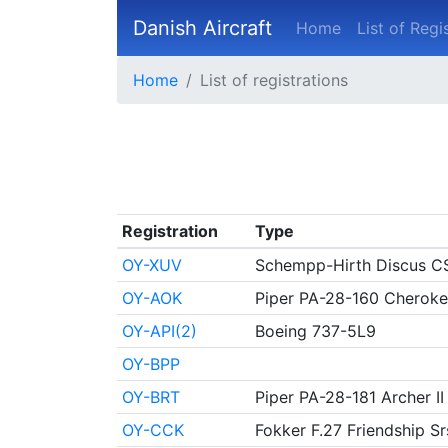
Danish Aircraft
Home
List of Regi
Home
List of registrations
Registration
Type
OY-XUV
Schempp-Hirth Discus C
OY-AOK
Piper PA-28-160 Cherok
OY-API(2)
Boeing 737-5L9
OY-BPP
OY-BRT
Piper PA-28-181 Archer II
OY-CCK
Fokker F.27 Friendship Sr