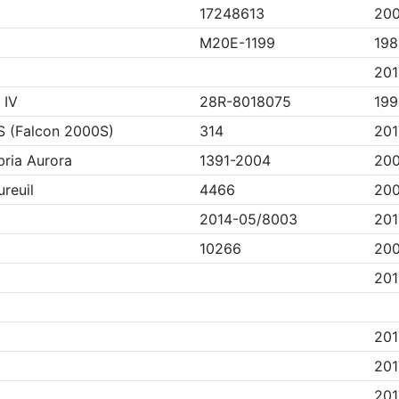
17248613
200
M20E-1199
198
2017
 IV
28R-8018075
199
S (Falcon 2000S)
314
201
ria Aurora
1391-2004
200
reuil
4466
200
2014-05/8003
201
10266
200
201
201
201
201