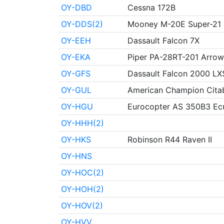
OY-DBD
Cessna 172B
OY-DDS(2)
Mooney M-20E Super-21
OY-EEH
Dassault Falcon 7X
OY-EKA
Piper PA-28RT-201 Arrow
OY-GFS
Dassault Falcon 2000 LX
OY-GUL
American Champion Citab
OY-HGU
Eurocopter AS 350B3 Ecu
OY-HHH(2)
OY-HKS
Robinson R44 Raven II
OY-HNS
OY-HOC(2)
OY-HOH(2)
OY-HOV(2)
OY-HVV